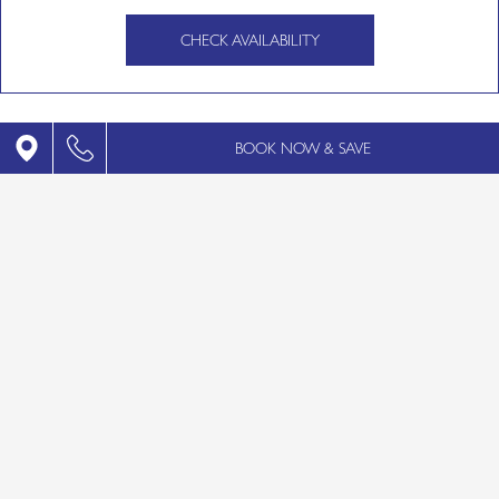
CHECK AVAILABILITY
BOOK NOW & SAVE
ΕΓΚΑΤΑΣΤΑΣΕΙΣ
Το ξενοδοχείο προσφέρει ένα φιλικό,
οικογενειακό περιβάλλον για όλες τις ηλικίες.